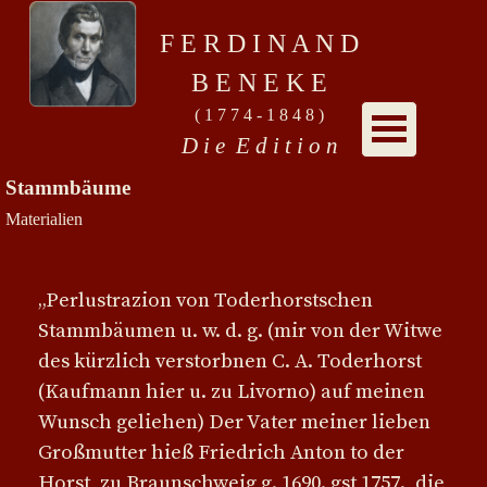
F E R D I N A N D
B E N E K E
( 1 7 7 4 - 1 8 4 8 )
D i e E d i t i o n
Stammbäume
Materialien
„Perlustrazion von Toderhorstschen
Stammbäumen u. w. d. g. (mir von der Witwe
des kürzlich verstorbnen C. A. Toderhorst
(Kaufmann hier u. zu Livorno) auf meinen
Wunsch geliehen) Der Vater meiner lieben
Großmutter hieß Friedrich Anton to der
Horst, zu Braunschweig g. 1690. gst 1757., die