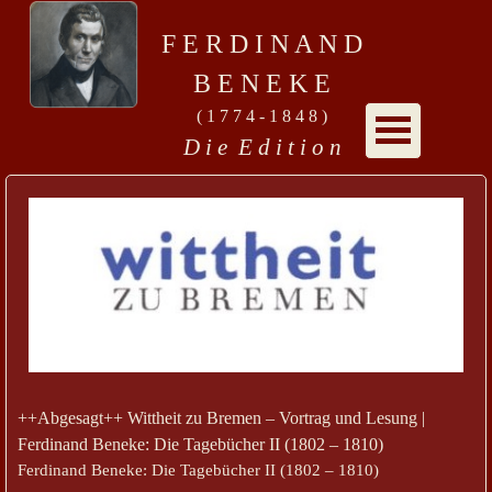
F E R D I N A N D
B E N E K E
( 1 7 7 4 - 1 8 4 8 )
D i e E d i t i o n
++Abgesagt++ Wittheit zu Bremen – Vortrag und Lesung |
Ferdinand Beneke: Die Tagebücher II (1802 – 1810)
Ferdinand Beneke: Die Tagebücher II (1802 – 1810)