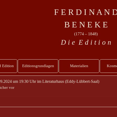
F E R D I N A N 
B E N E K E
(1774 – 1848)
D i e E d i t i o n
 Edition
Editionsgrundlagen
Materialien
Kosmo
9.2024 um 19:30 Uhr im Literaturhaus (Eddy-Lübbert-Saal)
ücher vor